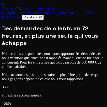
P
Agence PMB
· pumpmybusiness.fr
Le problème
Ce qui est inclus
Les étapes
Résultats
L'offre
FAQ
Espace client
Prendre RDV
Des demandes de clients
en 72
heures
, et plus une seule qui vous
échappe
Nous créons vos publicités, nous vous apportons les demandes, et
nous vérifions que chacune est rappelée avant qu'elle ne file chez le
concurrent.
Pour les entreprises qui font déjà plus de 300 000 € de
chiffre d'affaires.
Nous ne sommes pas un prestataire de plus. Une partie de ce que
nous gagnons
dépend de ce que nous vous rapportons.
350+
entreprises accompagnées
+5M€