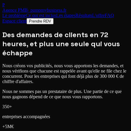
P
Agence PMB
· pumpmybusiness.fr
Le problème
Ce qui est inclus
Les étapes
Résultats
L'offre
FAQ
Espace client
Prendre RDV
Des demandes de clients
en 72
heures
, et plus une seule qui vous
échappe
Nous créons vos publicités, nous vous apportons les demandes, et
nous vérifions que chacune est rappelée avant qu'elle ne file chez le
concurrent.
Pour les entreprises qui font déjà plus de 300 000 € de
chiffre d'affaires.
Nous ne sommes pas un prestataire de plus. Une partie de ce que
nous gagnons
dépend de ce que nous vous rapportons.
350+
entreprises accompagnées
+5M€