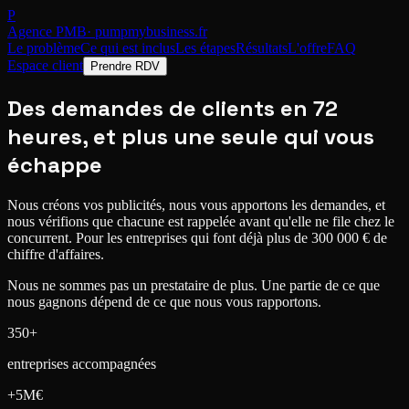
P
Agence PMB
· pumpmybusiness.fr
Le problème
Ce qui est inclus
Les étapes
Résultats
L'offre
FAQ
Espace client
Prendre RDV
Des demandes de clients
en 72
heures
, et plus une seule qui vous
échappe
Nous créons vos publicités, nous vous apportons les demandes, et
nous vérifions que chacune est rappelée avant qu'elle ne file chez le
concurrent.
Pour les entreprises qui font déjà plus de 300 000 € de
chiffre d'affaires.
Nous ne sommes pas un prestataire de plus. Une partie de ce que
nous gagnons
dépend de ce que nous vous rapportons.
350+
entreprises accompagnées
+5M€