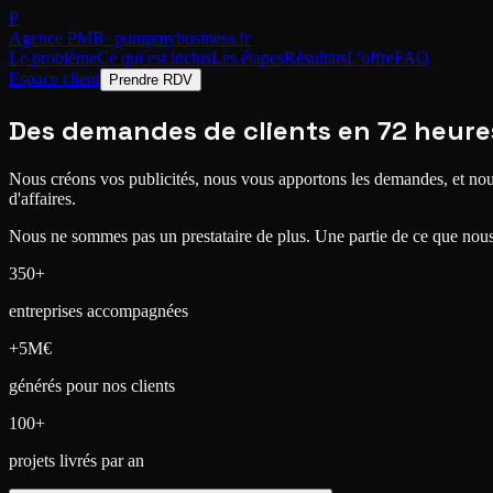
P
Agence PMB
· pumpmybusiness.fr
Le problème
Ce qui est inclus
Les étapes
Résultats
L'offre
FAQ
Espace client
Prendre RDV
Des demandes de clients
en 72 heure
Nous créons vos publicités, nous vous apportons les demandes, et nous 
d'affaires.
Nous ne sommes pas un prestataire de plus. Une partie de ce que nou
350+
entreprises accompagnées
+5M€
générés pour nos clients
100+
projets livrés par an